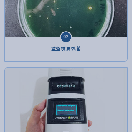
02
塗盤檢測弧菌