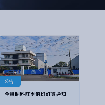
公告
全興飼料旺季值班訂貨通知