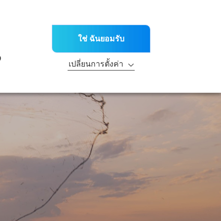
TH
ะข่าวต่างๆ
สาขา
ติดต่อเรา
ณฑ์
บริการด้านเทคนิค
R&D
ความยั่งยืน
ใช่ ฉันยอมรับ
ะ
ง
เปลี่ยนการตั้งค่า