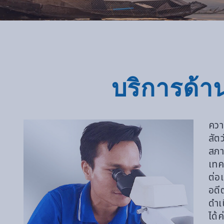
บริการด้า
ควา
สัต
สภา
เทค
ต่อ
อดี
ดำเ
ได้