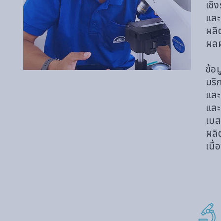
เชิง
และ
ผลิ
ผลผ
ข้อ
บริ
และ
และ
เบส
ผลิ
เนื่