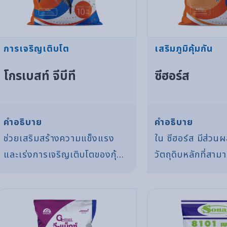
การเจริญเติบโต
เสริมภูมิคุ้มกัน
โกรเบสท์ จีบีที
ซีฮอร์ส
คำอธิบาย
คำอธิบาย
ช่วยเสริมสร้างความแข็งแรง
ใน ซีฮอร์ส มีส่ว
และเร่งการเจริญเติบโตของกุ้ง
วัตถุดิบหลักที่สาม
ให้อัตราแลกเนื้อดี ADG สูง เลซิ
แข็งแรงและฟื้นฟู Microvilli
ทิน วิตามิน แร่ธาตุ และสาร
(เยื่อหุ้มเซลล์ที่เร
ถนอมคุณภาพอาหารสัตว์
ตับ)