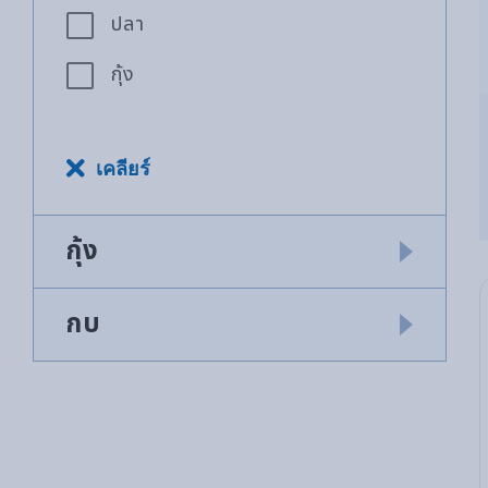
ปลา
กุ้ง
เคลียร์
กุ้ง
กบ