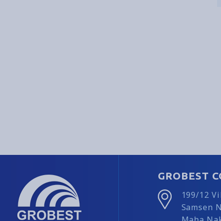
GROBEST C
199/12 V
Samsen N
Maha Nak