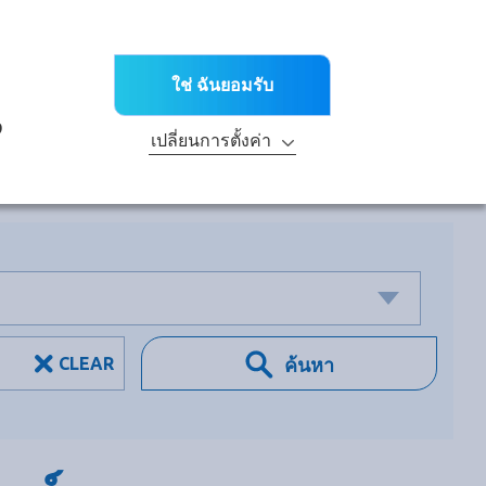
TH
ะข่าวต่างๆ
สาขา
ติดต่อเรา
ณฑ์
บริการด้านเทคนิค
R&D
ความยั่งยืน
ใช่ ฉันยอมรับ
ะ
ง
เปลี่ยนการตั้งค่า
CLEAR
ค้นหา