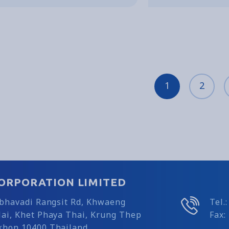
1
2
ORPORATION LIMITED
ibhavadi Rangsit Rd, Khwaeng
Tel.
ai, Khet Phaya Thai, Krung Thep
Fax:
hon 10400 Thailand