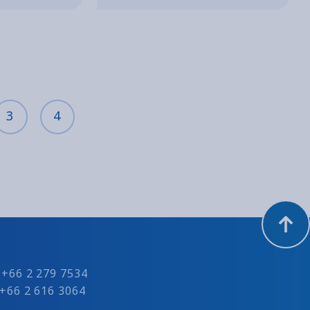
3
4
: +66 2 279 7534
 +66 2 616 3064