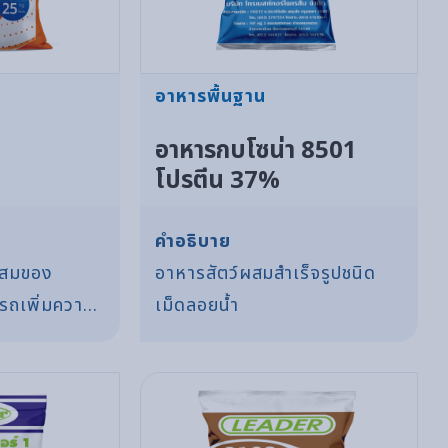
อาหารพื้นฐาน
อาหารกบโซน่า 8501
โปรตีน 37%
คำอธิบาย
นผสมของ
อาหารสัตว์ผสมสำเร็จรูปชนิด
ารถเพิ่มความ
เม็ดลอยน้ำ
ียงอยู่ภายในท่อ