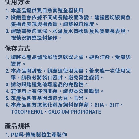
使用方法
本產品提供虱目魚養殖全程使用
投餵量會依據不同成長階段而改變，建議密切觀察魚
隻攝食表現與攝食量，調整投料進度。
建議需參酌氣候、水溫及水質狀態及魚隻成長表現，
視情況調整投料操作。
保存方式
請將本產品儲放於陰涼乾燥之處，避免汙染、受潮與
變質。
本產品開封後，請盡速使用完畢；若未能一次使用完
畢，請務必將袋口密封，避免發生變質。
請勿踩踏避免破壞產品的完整性。
若使用上有任何問題，請與本公司聯繫。
本產品含有基因改造大豆、玉米。
本產品含有抗氧化劑及飼料保存劑：BHA、BHT、
TOCOPHEROL、CALCIUM PROPIONATE
產品規格
PM料-傳統製粒生產製作