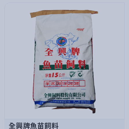
全興牌魚苗飼料