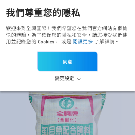
全興國際水產股份有限公
TW
我們尊重您的隱私
回到上一頁
基礎飼料
歡迎來到全興國際！我們希望您在我們官方網站有個愉
快的體驗，為了確保您的隱私和安全，請您接受我們使
產品分類
用並記錄您的 Cookies， 或是
閱讀更多
了解詳情。
首頁
>
所有產品
>
產品品牌
>
基礎飼料
同意
>
全興牌虱目魚配合飼料(沉水性-PM)
變更設定