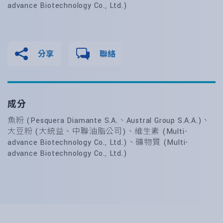
advance Biotechnology Co., Ltd.)
分享
聯絡
成分
魚粉 (Pesquera Diamante S.A.、Austral Group S.A.A.)、
大豆粉 (大統益、中聯油脂公司)、維生素 (Multi-
advance Biotechnology Co., Ltd.)、礦物質 (Multi-
advance Biotechnology Co., Ltd.)