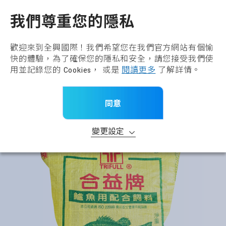
全興國際水產股份有限公
TW
我們尊重您的隱私
回到上一頁
基礎飼料
歡迎來到全興國際！我們希望您在我們官方網站有個愉
快的體驗，為了確保您的隱私和安全，請您接受我們使
產品分類
用並記錄您的 Cookies， 或是
閱讀更多
了解詳情。
首頁
>
所有產品
>
產品品牌
>
基礎飼料
同意
>
合益牌鱸魚配合飼料
變更設定