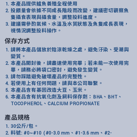
本產品提供鱸魚養殖全程使用
投餵量會依據不同成長階段而改變，建議密切觀察魚
隻攝食表現與攝食量，調整投料進度。
建議需參酌氣候、水溫及水質狀態及魚隻成長表現，
視情況調整投料操作。
保存方式
請將本產品儲放於陰涼乾燥之處，避免汙染、受潮與
變質。
本產品開封後，請盡速使用完畢；若未能一次使用完
畢，請務必將袋口密封，避免發生變質。
請勿踩踏避免破壞產品的完整性。
若使用上有任何問題，請與本公司聯繫。
本產品含有基因改造大豆、玉米。
本產品含有抗氧化劑及飼料保存劑：BHA、BHT、
TOCOPHEROL、CALCIUM PROPIONATE
產品規格
30公斤/包。
料號: #0~#10 (#0-3.0 mm、#1-3.6 mm、#2-