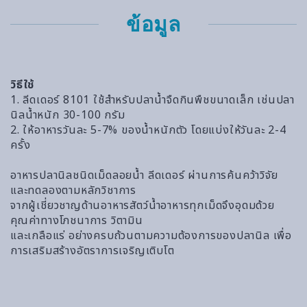
ข้อมูล
วิธีใช้
1. ลีดเดอร์ 8101 ใช้สำหรับปลาน้ำจืดกินพืชขนาดเล็ก เช่นปลา
นิลน้ำหนัก 30-100 กรัม
2. ให้อาหารวันละ 5-7% ของน้ำหนักตัว โดยแบ่งให้วันละ 2-4
ครั้ง
อาหารปลานิลชนิดเม็ดลอยน้ำ ลีดเดอร์ ผ่านการค้นคว้าวิจัย
และทดลองตามหลักวิชาการ
จากผู้เชี่ยวชาญด้านอาหารสัตว์น้ำอาหารทุกเม็ดจึงอุดมด้วย
คุณค่าทางโภชนาการ วิตามิน
และเกลือแร่ อย่างครบถ้วนตามความต้องการของปลานิล เพื่อ
การเสริมสร้างอัตราการเจริญเติบโต