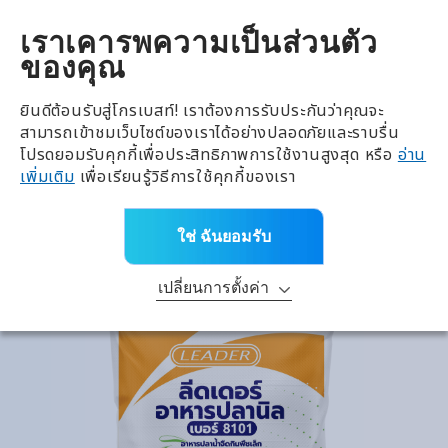
全興國際水產股份有限公
TH
เราเคารพความเป็นส่วนตัว
ของคุณ
ย้อนกลับ
การเจริญเติบโต
ยินดีต้อนรับสู่โกรเบสท์! เราต้องการรับประกันว่าคุณจะ
สามารถเข้าชมเว็บไซต์ของเราได้อย่างปลอดภัยและราบรื่น
ประเภท
โปรดยอมรับคุกกี้เพื่อประสิทธิภาพการใช้งานสูงสุด หรือ
อ่าน
เพิ่มเติม
เพื่อเรียนรู้วิธีการใช้คุกกี้ของเรา
หน้าหลัก
>
ผลิตภัณฑ์ทั้งหมด
>
แบรนด์
>
การเจริญเติบโต
>
อาหารปลานิล ลีดเดอร์
ใช่ ฉันยอมรับ
เปลี่ยนการตั้งค่า